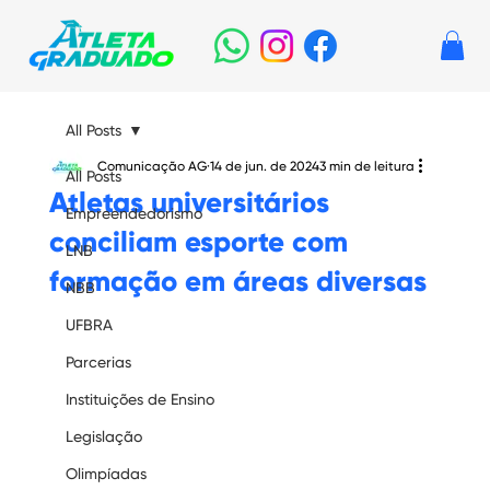
All Posts
Comunicação AG
14 de jun. de 2024
3 min de leitura
All Posts
Atletas universitários
Empreendedorismo
conciliam esporte com
LNB
formação em áreas diversas
NBB
UFBRA
Parcerias
Instituições de Ensino
Legislação
Olimpíadas