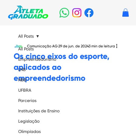
All Posts
Comunicação AG
29 de jun. de 2024
3 min de leitura
All Posts
Os cinco eixos do esporte,
Empreendedorismo
aplicados ao
LNB
empreendedorismo
NBB
UFBRA
Parcerias
Instituições de Ensino
Legislação
Olimpíadas