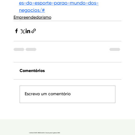
es-do-esporte-parao-mundo-dos-
negocios/#
Empreendedorismo
Comentários
Escreva um comentário
© 2024 ATLETA GRADUADO. Criado pela Agência EIXO