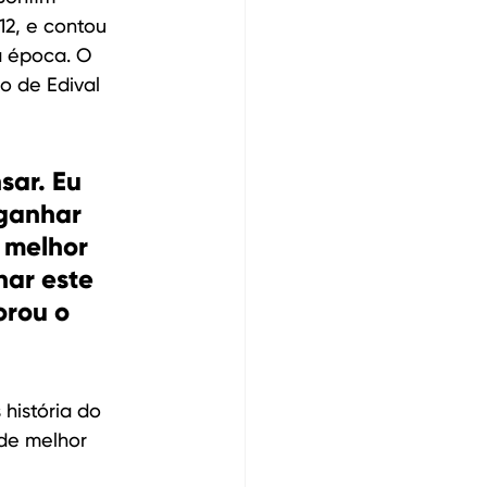
12, e contou 
a época. O 
o de Edival 
sar. Eu 
 ganhar 
 melhor 
har este 
orou o 
história do 
 de melhor 