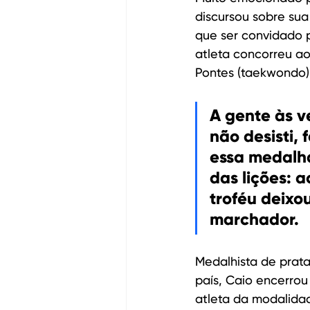
discursou sobre sua
que ser convidado 
atleta concorreu ao
Pontes (taekwondo)
A gente às v
não desisti, 
essa medalha
das lições: 
troféu deixo
marchador.
Medalhista de prata 
país, Caio encerrou
atleta da modalida