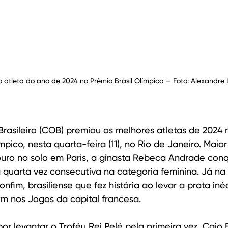
to atleta do ano de 2024 no Prêmio Brasil Olímpico — Foto: Alexandre
rasileiro (COB) premiou os melhores atletas de 2024 
mpico, nesta quarta-feira (11), no Rio de Janeiro. Maio
ouro no solo em Paris, a ginasta Rebeca Andrade conq
a quarta vez consecutiva na categoria feminina. Já na 
nfim, brasiliense que fez história ao levar a prata iné
m nos Jogos da capital francesa.
r levantar o Troféu Rei Pelé pela primeira vez, Caio 