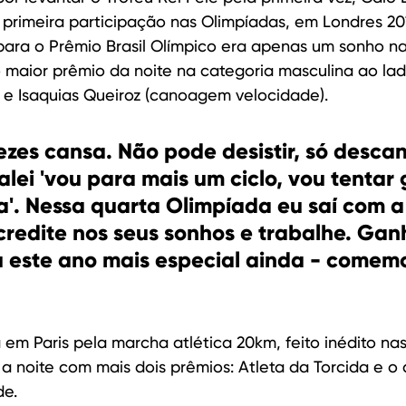
 primeira participação nas Olimpíadas, em Londres 20
para o Prêmio Brasil Olímpico era apenas um sonho n
 maior prêmio da noite na categoria masculina ao lad
 e Isaquias Queiroz (canoagem velocidade).
ezes cansa. Não pode desistir, só descan
falei 'vou para mais um ciclo, vou tentar
'. Nessa quarta Olimpíada eu saí com a
acredite nos seus sonhos e trabalhe. Gan
u este ano mais especial ainda - comem
em Paris pela marcha atlética 20km, feito inédito nas 
 a noite com mais dois prêmios: Atleta da Torcida e o
de.