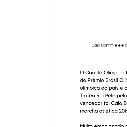
Caio Bonfim é elei
O Comitê Olímpico B
do Prêmio Brasil Olí
olímpica do país e 
Troféu Rei Pelé pel
vencedor foi Caio Bo
marcha atlética 20k
Muito emocionado po