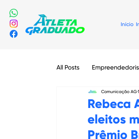
Início
I
All Posts
Empreendedori
Comunicação AG
Legislação
Olimpíad
Rebeca A
eleitos 
Prêmio B