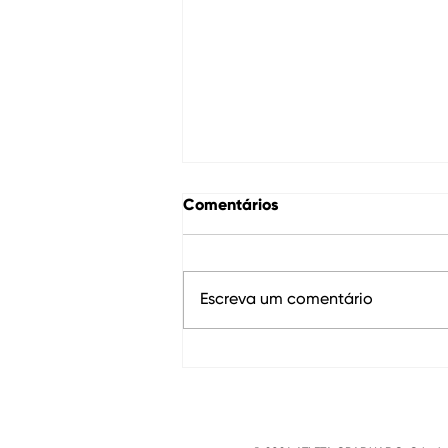
Comentários
Escreva um comentário
Caio Bonfim conquista a
prata na marcha atlética
em Paris-2024