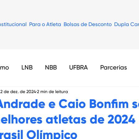
nstitucional
Para o Atleta
Bolsas de Desconto
Dupla Car
smo
LNB
NBB
UFBRA
Parcerias
12 de dez. de 2024
2 min de leitura
as
Mercado de Trabalho
LBF
ndrade e Caio Bonfim 
melhores atletas de 2024
rasil Olímpico