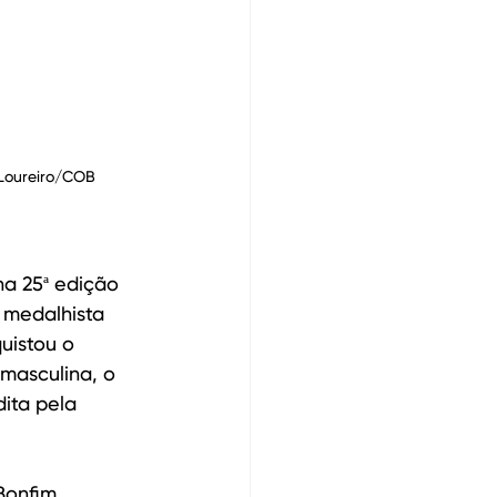
 Loureiro/COB
na 25ª edição 
r medalhista 
uistou o 
masculina, o 
dita pela 
Bonfim 